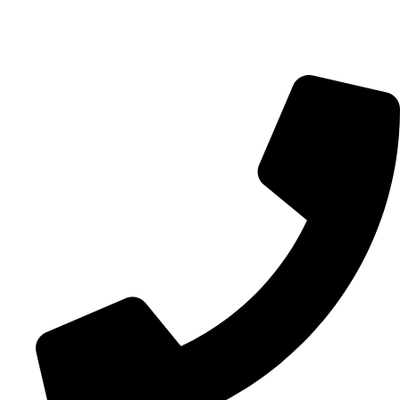
1170 AC Badhoevedorp
KvK: 34142298
BTW ID: NL
001606
206
B32